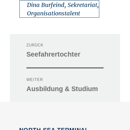
Dina Burfeind, Sekretariat,
Organisationstalent
Beitragsnavigation
ZURÜCK
Seefahrertochter
Vorheriger
Beitrag:
WEITER
Ausbildung & Studium
Nächster
Beitrag: