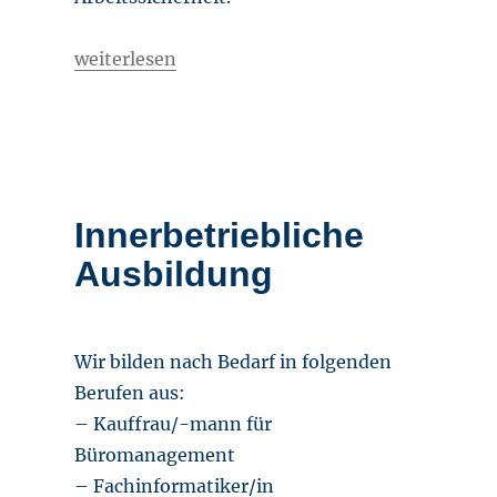
„Die Kraft liegt in der Aufmerksamkeit“
weiterlesen
Innerbetriebliche
Ausbildung
Wir bilden nach Bedarf in folgenden
Berufen aus:
– Kauffrau/-mann für
Büromanagement
– Fachinformatiker/in